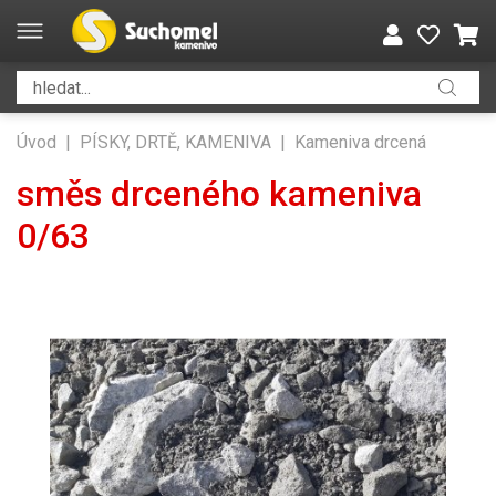
Úvod
|
PÍSKY, DRTĚ, KAMENIVA
|
Kameniva drcená
směs drceného kameniva
0/63