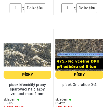
t
t
PÍSKY
PÍSKY
písek křemičitý praný
písek Ondratice 0-4
spárovací na dlažby,
zrnitost max. 1 mm
skladem
skladem
05605
05422