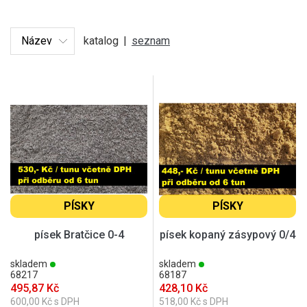
katalog
|
seznam
PÍSKY
PÍSKY
písek Bratčice 0-4
písek kopaný zásypový 0/4
skladem
skladem
68217
68187
495,87 Kč
428,10 Kč
600,00 Kč s DPH
518,00 Kč s DPH