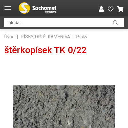
Úvod
|
PÍSKY, DRTĚ, KAMENIVA
|
Písky
štěrkopísek TK 0/22