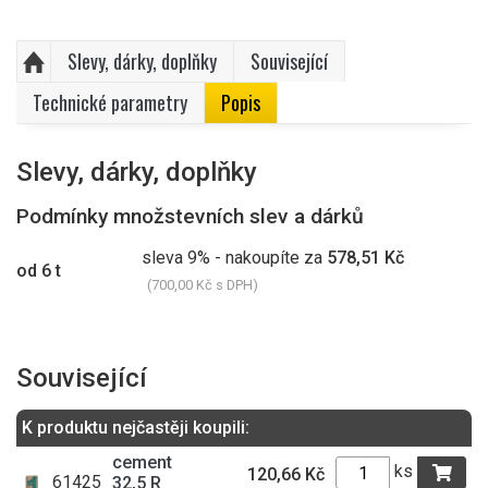
Slevy, dárky, doplňky
Související
Technické parametry
Popis
Slevy, dárky, doplňky
Podmínky množstevních slev a dárků
sleva 9% - nakoupíte za
578,51 Kč
od 6 t
(700,00 Kč s DPH)
Související
K produktu nejčastěji koupili:
cement
ks
120,66 Kč
61425
32,5 R