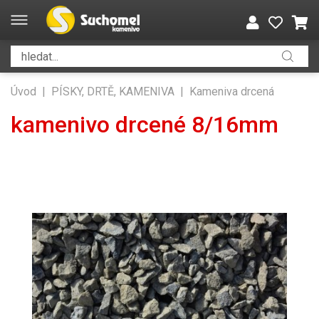
Úvod
|
PÍSKY, DRTĚ, KAMENIVA
|
Kameniva drcená
kamenivo drcené 8/16mm