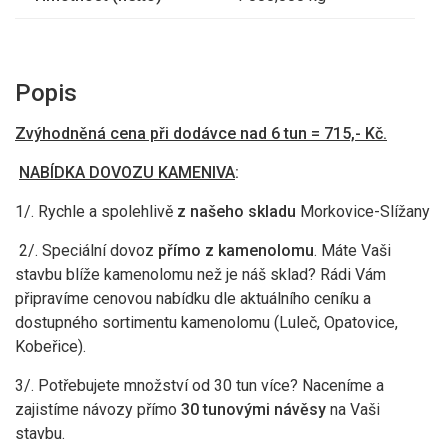
Popis
Zvýhodněná cena při dodávce nad 6 tun = 715,- Kč.
NABÍDKA DOVOZU KAMENIVA
:
1/. Rychle a spolehlivě
z našeho skladu
Morkovice-Slížany
2/. Speciální dovoz
přímo z kamenolomu
. Máte Vaši
stavbu blíže kamenolomu než je náš sklad? Rádi Vám
připravíme cenovou nabídku dle aktuálního ceníku a
dostupného sortimentu kamenolomu (Luleč, Opatovice,
Kobeřice).
3/. Potřebujete množství od 30 tun více? Naceníme a
zajistíme návozy přímo
30 tunovými návěsy
na Vaši
stavbu.