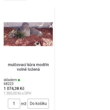
mulčovací kůra modřín
volně ložená
skladem
68223
1 074,38 Kč
1 300,00 Kč s DPH
m3