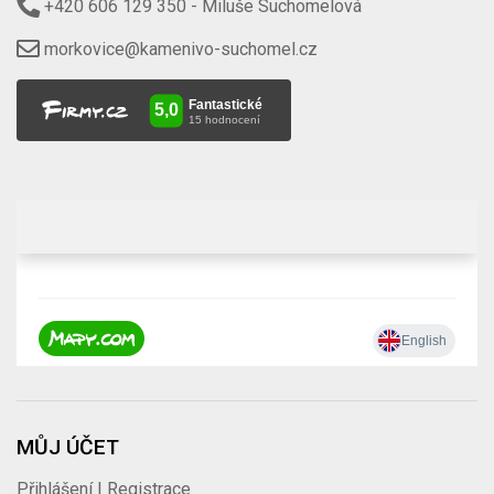
+420 606 129 350
- Miluše Suchomelová
morkovice@kamenivo-suchomel.cz
MŮJ ÚČET
Přihlášení | Registrace