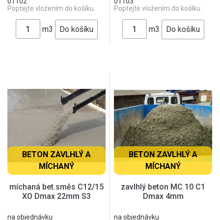
01102
01103
Poptejte vložením do košíku.
Poptejte vložením do košíku.
m3
m3
BETON ZAVLHLÝ A
BETON ZAVLHLÝ A
MÍCHANÝ
MÍCHANÝ
míchaná bet.směs C12/15
zavlhlý beton MC 10 C1
XO Dmax 22mm S3
Dmax 4mm
na objednávku
na objednávku